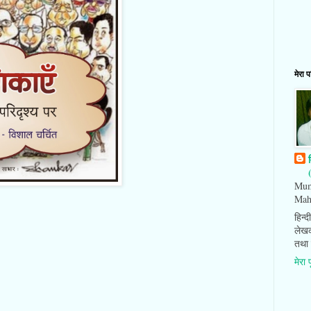
मेरा 
Mum
Maha
हिन्
लेखक
तथा
मेरा 