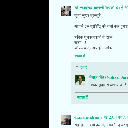
डॉ. रूपचन्द्र शास्त्री 'मयंक'
6 मई 2
बहुत सुन्दर प्रस्तुति।
--
आपकी इस प्रविष्टि् की चर्चा कल बु
--
हार्दिक शुभकामनाओं के साथ।
सादर...!
डॉ.रूपचन्द्र शास्त्री 'मयंक'
जवाब दें
उत्तर
विशाल सिंह (Vishaal Sin
आपका हृदय से आभार सर !!
जवाब दें
dr.mahendrag
7 मई 2014 को 7:
सही हालत बयां कर दिए आपने ,सुन्दर प्