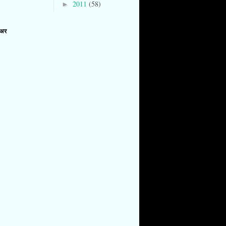
2011
(58)
►
ोअर