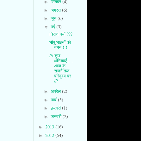
सितंबर
(4)
►
अगस्त
(6)
►
जून
(6)
►
मई
(3)
▼
निराश क्यों ???
भोंपू भाइयों को
नमन !!!
/// कुछ
क्षणिकाएँ.....
आज के
राजनैतिक
परिदृश्य पर
///
अप्रैल
(2)
►
मार्च
(5)
►
फ़रवरी
(1)
►
जनवरी
(2)
►
2013
(16)
►
2012
(54)
►