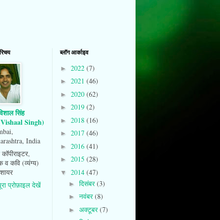
परिचय
ब्लॉग आर्काइव
2022
(7)
►
2021
(46)
►
2020
(62)
►
2019
(2)
►
विशाल सिंह
2018
(16)
►
(Vishaal Singh)
bai,
2017
(46)
►
rashtra, India
2016
(41)
►
दी कॉपीराइटर,
2015
(28)
►
 व कवि (व्यंग्य)
2014
(47)
 शायर
▼
दिसंबर
(3)
►
पूरा प्रोफ़ाइल देखें
नवंबर
(8)
►
अक्टूबर
(7)
►